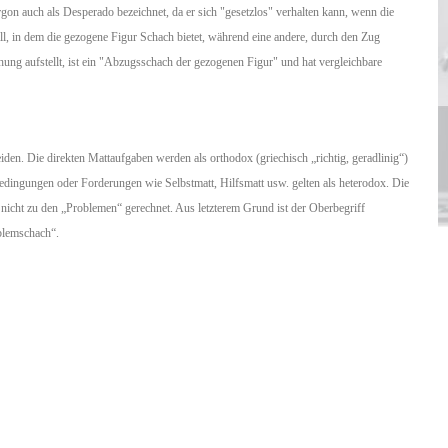
gon auch als Desperado bezeichnet, da er sich "gesetzlos" verhalten kann, wenn die
l, in dem die gezogene Figur Schach bietet, während eine andere, durch den Zug
hung aufstellt, ist ein "Abzugsschach der gezogenen Figur" und hat vergleichbare
den. Die direkten Mattaufgaben werden als orthodox (griechisch „richtig, geradlinig“)
edingungen oder Forderungen wie Selbstmatt, Hilfsmatt usw. gelten als heterodox. Die
icht zu den „Problemen“ gerechnet. Aus letzterem Grund ist der Oberbegriff
blemschach“.