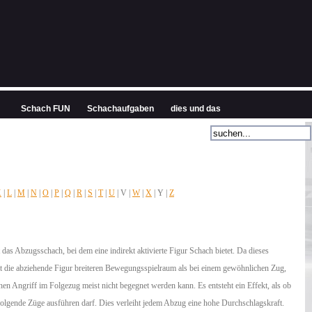
Schach FUN
Schachaufgaben
dies und das
K
|
L
|
M
|
N
|
O
|
P
|
Q
|
R
|
S
|
T
|
U
| V |
W
|
X
| Y |
Z
das Abzugsschach, bei dem eine indirekt aktivierte Figur Schach bietet. Da dieses
lt die abziehende Figur breiteren Bewegungsspielraum als bei einem gewöhnlichen Zug,
en Angriff im Folgezug meist nicht begegnet werden kann. Es entsteht ein Effekt, als ob
folgende Züge ausführen darf. Dies verleiht jedem Abzug eine hohe Durchschlagskraft.