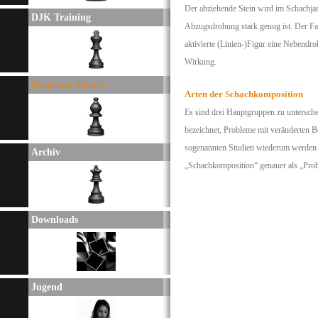
Der abziehende Stein wird im Schachjar
DJK Training
Abzugsdrohung stark genug ist. Der Fal
aktivierte (Linien-)Figur eine Nebendro
Wirkung.
Rund um Schach
Arten der Schachkomposition
Es sind drei Hauptgruppen zu unterschei
bezeichnet, Probleme mit veränderten B
sogenannten Studien wiederum werden n
Archiv
„Schachkomposition“ genauer als „Pro
Downloads
Jugend