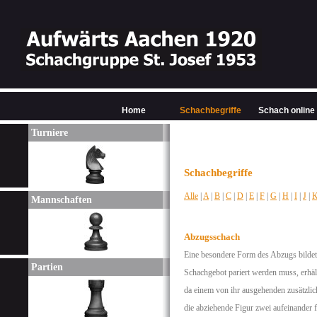
Home
Schachbegriffe
Schach online
Turniere
Schachbegriffe
Alle
|
A
|
B
|
C
|
D
|
E
|
F
|
G
|
H
|
I
|
J
|
Mannschaften
Abzugsschach
Eine besondere Form des Abzugs bildet 
Partien
Schachgebot pariert werden muss, erhä
da einem von ihr ausgehenden zusätzlich
die abziehende Figur zwei aufeinander 