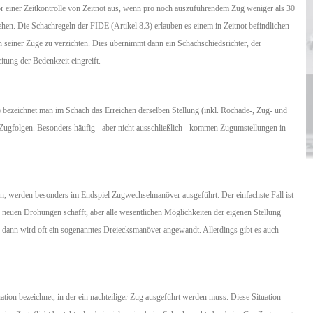
or einer Zeitkontrolle von Zeitnot aus, wenn pro noch auszuführendem Zug weniger als 30
en. Die Schachregeln der FIDE (Artikel 8.3) erlauben es einem in Zeitnot befindlichen
en seiner Züge zu verzichten. Dies übernimmt dann ein Schachschiedsrichter, der
itung der Bedenkzeit eingreift.
) bezeichnet man im Schach das Erreichen derselben Stellung (inkl. Rochade-, Zug- und
Zugfolgen. Besonders häufig - aber nicht ausschließlich - kommen Zugumstellungen in
 werden besonders im Endspiel Zugwechselmanöver ausgeführt: Der einfachste Fall ist
e neuen Drohungen schafft, aber alle wesentlichen Möglichkeiten der eigenen Stellung
g, dann wird oft ein sogenanntes Dreiecksmanöver angewandt. Allerdings gibt es auch
tion bezeichnet, in der ein nachteiliger Zug ausgeführt werden muss. Diese Situation