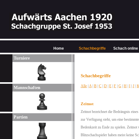
Home
Schachbegriffe
Schach online
Turniere
Schachbegriffe
Alle
|
A
|
B
|
C
|
D
|
E
|
F
|
G
|
H
|
I
|
J
|
Mannschaften
Zeitnot
Zeitnot bezeichnet die Bedrängnis eine
Partien
zur Verfügung steht, um eine bestimmte
Bedenkzeit zu Ende zu spielen. Zeitnot
Blitzschachspieler haben meist keine S