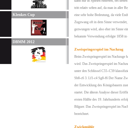
kann nur in Spielen eintreten, bei dene
tritt relativ selten auf, da man in alle
Klenkes Cup
eine sehr hohe Bedeutung, da viele En
Zugzwang oft in dem Sinne verwendet, 
gezwungen wird, also eher im Sinne ei
bekannte Verwendung erfolgte 1858 in e
DBMM 2012
Zweispringerspiel im Nachzug
Beim Zweispringerspiel im Nachzuge han
wird. Das Zweispringerspiel im Nachzu
unter den Schlüssel C55–C59 klassifizi
Sb8-c6 3. Lf1-c4 Sg8-f6 Der Name Zwei
der Entwicklung des Königsbauern zuers
startet. Die älteste Analyse dieser Erö
ersten Hälfte des 19. Jahrhunderts erf
Bilguer. Das Zweispringerspiel im Nach
bezeichnet.
Zwickmühle