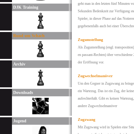
geht man in den letzten fünf Minuten v
DJK Training
Sekunden Bedenkzeit zur Verfügung steh
Spieler, in dieser Phase auf das Notier
gegebenenfalls auch bei einer Überschre
Rund um Schach
Zugumstellung
Als Zugumstellung (engl. transposition
en passant-Rechten) über verschiedene 
der Eröffnung vor.
Archiv
Zugwechselmanöver
Um den Gegner in Zugzwang zu bringen,
ein Wartezug. Das ist ein Zug, der kein
Downloads
aufrechterhält. Gibt es keinen Wartezu
andere Zugwechselmanöver
Zugzwang
Jugend
Mit Zugzwang wird in Spielen eine Situa