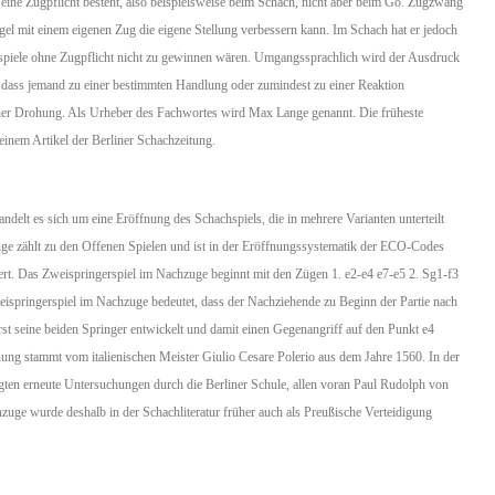
n eine Zugpflicht besteht, also beispielsweise beim Schach, nicht aber beim Go. Zugzwang
r Regel mit einem eigenen Zug die eigene Stellung verbessern kann. Im Schach hat er jedoch
dspiele ohne Zugpflicht nicht zu gewinnen wären. Umgangssprachlich wird der Ausdruck
dass jemand zu einer bestimmten Handlung oder zumindest zu einer Reaktion
ner Drohung. Als Urheber des Fachwortes wird Max Lange genannt. Die früheste
inem Artikel der Berliner Schachzeitung.
delt es sich um eine Eröffnung des Schachspiels, die in mehrere Varianten unterteilt
ge zählt zu den Offenen Spielen und ist in der Eröffnungssystematik der ECO-Codes
ert. Das Zweispringerspiel im Nachzuge beginnt mit den Zügen 1. e2-e4 e7-e5 2. Sg1-f3
springerspiel im Nachzuge bedeutet, dass der Nachziehende zu Beginn der Partie nach
t seine beiden Springer entwickelt und damit einen Gegenangriff auf den Punkt e4
ffnung stammt vom italienischen Meister Giulio Cesare Polerio aus dem Jahre 1560. In der
olgten erneute Untersuchungen durch die Berliner Schule, allen voran Paul Rudolph von
zuge wurde deshalb in der Schachliteratur früher auch als Preußische Verteidigung