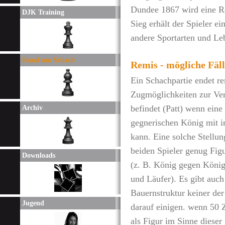
Dundee 1867 wird eine Re
DJK Training
Sieg erhält der Spieler 
andere Sportarten und Le
Rund um Schach
Remis - mögliche Fäl
Ein Schachpartie endet r
Zugmöglichkeiten zur Ver
befindet (Patt) wenn eine 
Archiv
gegnerischen König mit i
kann. Eine solche Stellung
beiden Spieler genug Fig
Downloads
(z. B. König gegen Köni
und Läufer). Es gibt auch
Bauernstruktur keiner der
Jugend
darauf einigen. wenn 50 
als Figur im Sinne dieser