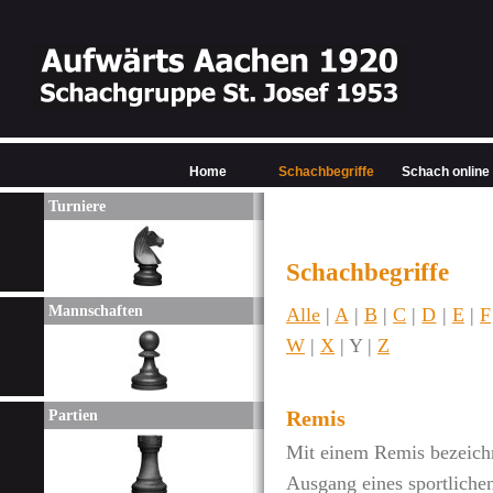
Home
Schachbegriffe
Schach online
Turniere
Schachbegriffe
Mannschaften
Alle
|
A
|
B
|
C
|
D
|
E
|
F
W
|
X
| Y |
Z
Remis
Partien
Mit einem Remis bezeichn
Ausgang eines sportlichen